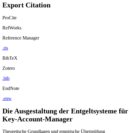
Export Citation
ProCite
RefWorks
Reference Manager
.ris
BibTeX
Zotero
.bib
EndNote
.enw
Die Ausgestaltung der Entgeltsysteme für
Key-Account-Manager
Theoretische Grundlagen und empirische Überprüfung