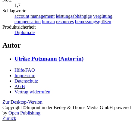
1,7
Schlagworte
account
management
leistungsabhängige
vergütung
compensation
human
resources
bemessungsgrößen
Produktsicherheit
Diplom.de
Autor
Ulrike Putzmann (Autor:in)
Hilfe/FAQ
Impressum
Datenschutz
AGB
Vertrag widerrufen
Zur Desktop-Version
Copyright ©Imprint in der Bedey & Thoms Media GmbH
powered
by
Open Publishing
Zurück