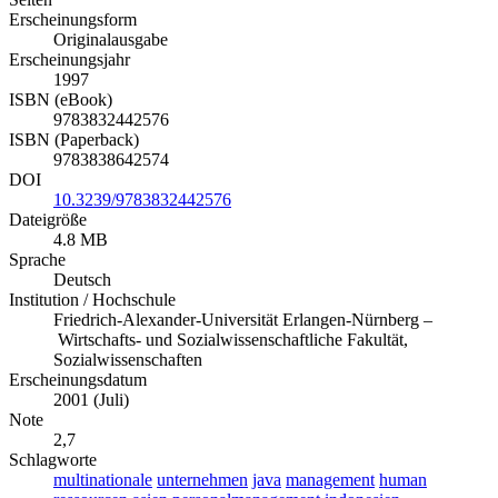
Erscheinungsform
Originalausgabe
Erscheinungsjahr
1997
ISBN (eBook)
9783832442576
ISBN (Paperback)
9783838642574
DOI
10.3239/9783832442576
Dateigröße
4.8 MB
Sprache
Deutsch
Institution / Hochschule
Friedrich-Alexander-Universität Erlangen-Nürnberg –
Wirtschafts- und Sozialwissenschaftliche Fakultät,
Sozialwissenschaften
Erscheinungsdatum
2001 (Juli)
Note
2,7
Schlagworte
multinationale
unternehmen
java
management
human