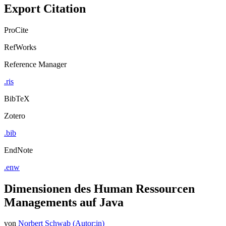
Export Citation
ProCite
RefWorks
Reference Manager
.ris
BibTeX
Zotero
.bib
EndNote
.enw
Dimensionen des Human Ressourcen
Managements auf Java
von
Norbert Schwab (Autor:in)