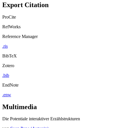
Export Citation
ProCite
RefWorks
Reference Manager
.ris
BibTeX
Zotero
.bib
EndNote
.enw
Multimedia
Die Potentiale interaktiver Erzählstrukturen