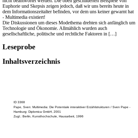
nicht beantwortet werden. Die oben geschilderten Beispiele von
Euphorie und Skepsis zeigen jedoch, daß wir uns bereits heute in
dem Informationszeitalter befinden, vor dem uns keiner gewarnt hat
- Multimedia existiert!
Die Diskussionen um dieses Modethema drehten sich anfänglich um
Technologie und Ökonomie. Allmählich wurden auch
gesellschaftliche, politische und rechtliche Faktoren in […]
Leseprobe
Inhaltsverzeichnis
ID 3368
Pape, Sven: Multimedia: Die Potentiale interaktiver Erzählstrukturen / Sven Pape -
Hamburg: Diplomica GmbH, 2001
Zugl.: Berlin, Kunsthochschule, Hausarbeit, 1996