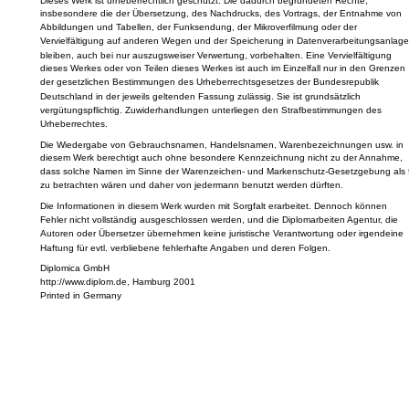
Dieses Werk ist urheberrechtlich geschützt. Die dadurch begründeten Rechte,
insbesondere die der Übersetzung, des Nachdrucks, des Vortrags, der Entnahme von
Abbildungen und Tabellen, der Funksendung, der Mikroverfilmung oder der
Vervielfältigung auf anderen Wegen und der Speicherung in Datenverarbeitungsanlage
bleiben, auch bei nur auszugsweiser Verwertung, vorbehalten. Eine Vervielfältigung
dieses Werkes oder von Teilen dieses Werkes ist auch im Einzelfall nur in den Grenzen
der gesetzlichen Bestimmungen des Urheberrechtsgesetzes der Bundesrepublik
Deutschland in der jeweils geltenden Fassung zulässig. Sie ist grundsätzlich
vergütungspflichtig. Zuwiderhandlungen unterliegen den Strafbestimmungen des
Urheberrechtes.
Die Wiedergabe von Gebrauchsnamen, Handelsnamen, Warenbezeichnungen usw. in
diesem Werk berechtigt auch ohne besondere Kennzeichnung nicht zu der Annahme,
dass solche Namen im Sinne der Warenzeichen- und Markenschutz-Gesetzgebung als f
zu betrachten wären und daher von jedermann benutzt werden dürften.
Die Informationen in diesem Werk wurden mit Sorgfalt erarbeitet. Dennoch können
Fehler nicht vollständig ausgeschlossen werden, und die Diplomarbeiten Agentur, die
Autoren oder Übersetzer übernehmen keine juristische Verantwortung oder irgendeine
Haftung für evtl. verbliebene fehlerhafte Angaben und deren Folgen.
Diplomica GmbH
http://www.diplom.de, Hamburg 2001
Printed in Germany