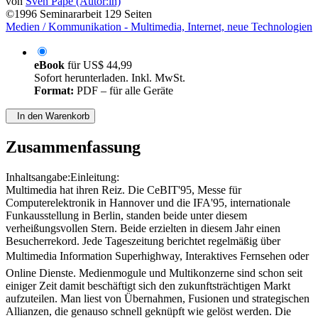
von
Sven Pape (Autor:in)
©1996
Seminararbeit
129 Seiten
Medien / Kommunikation - Multimedia, Internet, neue Technologien
eBook
für
US$ 44,99
Sofort herunterladen. Inkl. MwSt.
Format:
PDF – für alle Geräte
In den Warenkorb
Zusammenfassung
Inhaltsangabe:Einleitung:
Multimedia hat ihren Reiz. Die CeBIT'95, Messe für
Computerelektronik in Hannover und die IFA'95, internationale
Funkausstellung in Berlin, standen beide unter diesem
verheißungsvollen Stern. Beide erzielten in diesem Jahr einen
Besucherrekord. Jede Tageszeitung berichtet regelmäßig über
Multimedia Information Superhighway, Interaktives Fernsehen oder
Online Dienste. Medienmogule und Multikonzerne sind schon seit
einiger Zeit damit beschäftigt sich den zukunftsträchtigen Markt
aufzuteilen. Man liest von Übernahmen, Fusionen und strategischen
Allianzen, die genauso schnell geknüpft wie gelöst werden. Die