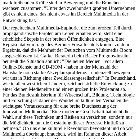
markttreibenden Kräfte sind in Bewegung und die Branchen
wachsen zusammen. "Unter den zweihundert größten Unternehmen
gibt es nicht eines, das nicht etwas im Bereich Multimedia in der
Entwicklung hat.
Der regelrechten Multirnedia-Euphorie, die zum großen Teil durch
propagandistische Parolen am Leben erhalten wird, steht eine
erhebliche Skepsis in der breiten Öffentlichkeit entgegen. Eine
Repräsentativumfrage des Berliner Forsa Instituts kommt zu dem
Ergebnis, daß die Mehrheit der Deutschen vom Multimedia-Boom
ausgeschlossen ist. Gafke, Beraterin beim Basler Prognos-Institut
beurteilt die Situation ähnlich: "Die neuen Medien - vor allem
Online-Dienste und CD-ROM - haben in der Mehrzahl der
Haushalte noch starke Akzeptanzprobleme. Tendenziell bewegen
wir uns in Richtung einer Zweiklassengesellschaft." In Deutschland,
wie in allen westlichen Ländern, zeichnet sich die Entwicklung zu
einer kleinen Medienelite und einem großen Info-Proletariat ab.
Für das Bundesministerium für Wissenschaft, Bildung, Technologie
und Forschung ist daher der Wandel im kulturellen Verhalten die
wichtigste Voraussetzung für eine breite Durchsetzung der
Innovation Multimedia. "Eine moderne Gesellschaft hat nicht die
Wahl, auf diese Techniken und Risiken zu verzichten, sondern nur
die Möglichkeit, auf die Gestaltung dieser Prozesse Einfluß zu
nehmen." Ob uns eine kulturelle Revolution bevorsteht und ob wir
Multimedia überhaupt brauchen, wird im Rahmen dieser Arbeit