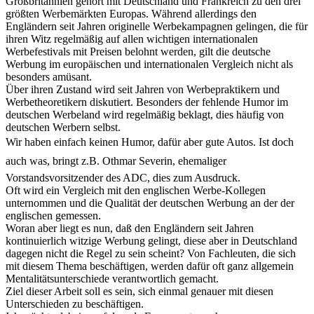
Großbritannien gehört mit Deutschland und Frankreich zu den drei
größten Werbemärkten Europas. Während allerdings den
Engländern seit Jahren originelle Werbekampagnen gelingen, die für
ihren Witz regelmäßig auf allen wichtigen internationalen
Werbefestivals mit Preisen belohnt werden, gilt die deutsche
Werbung im europäischen und internationalen Vergleich nicht als
besonders amüsant.
Über ihren Zustand wird seit Jahren von Werbepraktikern und
Werbetheoretikern diskutiert. Besonders der fehlende Humor im
deutschen Werbeland wird regelmäßig beklagt, dies häufig von
deutschen Werbern selbst.
Wir haben einfach keinen Humor, dafür aber gute Autos. Ist doch
auch was, bringt z.B. Othmar Severin, ehemaliger
Vorstandsvorsitzender des ADC, dies zum Ausdruck.
Oft wird ein Vergleich mit den englischen Werbe-Kollegen
unternommen und die Qualität der deutschen Werbung an der der
englischen gemessen.
Woran aber liegt es nun, daß den Engländern seit Jahren
kontinuierlich witzige Werbung gelingt, diese aber in Deutschland
dagegen nicht die Regel zu sein scheint? Von Fachleuten, die sich
mit diesem Thema beschäftigen, werden dafür oft ganz allgemein
Mentalitätsunterschiede verantwortlich gemacht.
Ziel dieser Arbeit soll es sein, sich einmal genauer mit diesen
Unterschieden zu beschäftigen.