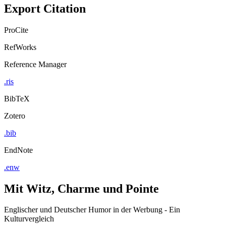
Export Citation
ProCite
RefWorks
Reference Manager
.ris
BibTeX
Zotero
.bib
EndNote
.enw
Mit Witz, Charme und Pointe
Englischer und Deutscher Humor in der Werbung - Ein
Kulturvergleich