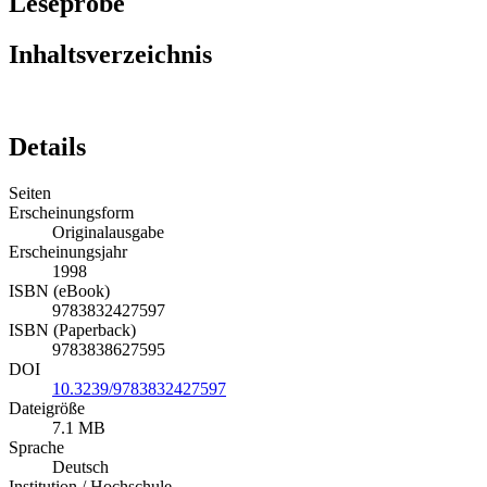
Leseprobe
Inhaltsverzeichnis
Details
Seiten
Erscheinungsform
Originalausgabe
Erscheinungsjahr
1998
ISBN (eBook)
9783832427597
ISBN (Paperback)
9783838627595
DOI
10.3239/9783832427597
Dateigröße
7.1 MB
Sprache
Deutsch
Institution / Hochschule