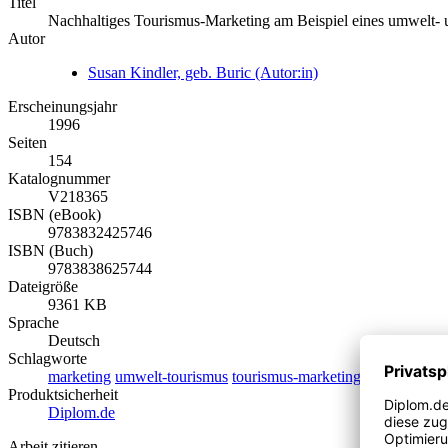
Titel
Nachhaltiges Tourismus-Marketing am Beispiel eines umwelt- un
Autor
Susan Kindler, geb. Buric (Autor:in)
Erscheinungsjahr
1996
Seiten
154
Katalognummer
V218365
ISBN (eBook)
9783832425746
ISBN (Buch)
9783838625744
Dateigröße
9361 KB
Sprache
Deutsch
Schlagworte
marketing
umwelt-tourismus
tourismus-marketing
tourismus
tou
Produktsicherheit
Diplom.de
Arbeit zitieren