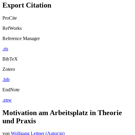
Export Citation
ProCite
RefWorks
Reference Manager
.ris
BibTeX
Zotero
.bib
EndNote
.enw
Motivation am Arbeitsplatz in Theorie
und Praxis
von
Wolfgang Leitner (Autor:in)