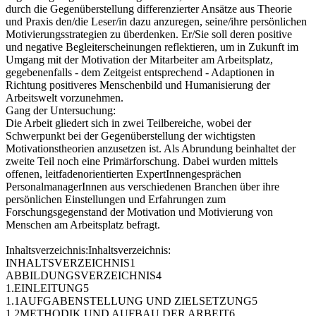
durch die Gegenüberstellung differenzierter Ansätze aus Theorie
und Praxis den/die Leser/in dazu anzuregen, seine/ihre persönlichen
Motivierungsstrategien zu überdenken. Er/Sie soll deren positive
und negative Begleiterscheinungen reflektieren, um in Zukunft im
Umgang mit der Motivation der Mitarbeiter am Arbeitsplatz,
gegebenenfalls - dem Zeitgeist entsprechend - Adaptionen in
Richtung positiveres Menschenbild und Humanisierung der
Arbeitswelt vorzunehmen.
Gang der Untersuchung:
Die Arbeit gliedert sich in zwei Teilbereiche, wobei der
Schwerpunkt bei der Gegenüberstellung der wichtigsten
Motivationstheorien anzusetzen ist. Als Abrundung beinhaltet der
zweite Teil noch eine Primärforschung. Dabei wurden mittels
offenen, leitfadenorientierten ExpertInnengesprächen
PersonalmanagerInnen aus verschiedenen Branchen über ihre
persönlichen Einstellungen und Erfahrungen zum
Forschungsgegenstand der Motivation und Motivierung von
Menschen am Arbeitsplatz befragt.
Inhaltsverzeichnis:Inhaltsverzeichnis:
INHALTSVERZEICHNIS1
ABBILDUNGSVERZEICHNIS4
1.EINLEITUNG5
1.1AUFGABENSTELLUNG UND ZIELSETZUNG5
1.2METHODIK UND AUFBAU DER ARBEIT6