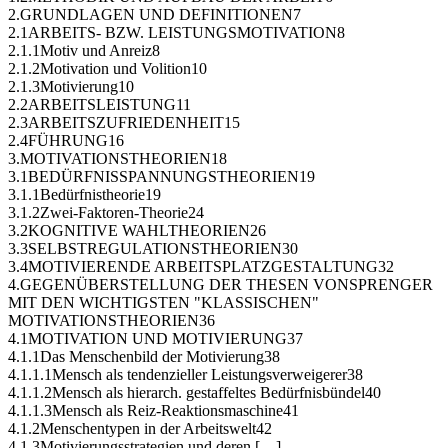
2.GRUNDLAGEN UND DEFINITIONEN7
2.1ARBEITS- BZW. LEISTUNGSMOTIVATION8
2.1.1Motiv und Anreiz8
2.1.2Motivation und Volition10
2.1.3Motivierung10
2.2ARBEITSLEISTUNG11
2.3ARBEITSZUFRIEDENHEIT15
2.4FÜHRUNG16
3.MOTIVATIONSTHEORIEN18
3.1BEDÜRFNISSPANNUNGSTHEORIEN19
3.1.1Bedürfnistheorie19
3.1.2Zwei-Faktoren-Theorie24
3.2KOGNITIVE WAHLTHEORIEN26
3.3SELBSTREGULATIONSTHEORIEN30
3.4MOTIVIERENDE ARBEITSPLATZGESTALTUNG32
4.GEGENÜBERSTELLUNG DER THESEN VONSPRENGER
MIT DEN WICHTIGSTEN "KLASSISCHEN"
MOTIVATIONSTHEORIEN36
4.1MOTIVATION UND MOTIVIERUNG37
4.1.1Das Menschenbild der Motivierung38
4.1.1.1Mensch als tendenzieller Leistungsverweigerer38
4.1.1.2Mensch als hierarch. gestaffeltes Bedürfnisbündel40
4.1.1.3Mensch als Reiz-Reaktionsmaschine41
4.1.2Menschentypen in der Arbeitswelt42
4.1.3Motivierungsstrategien und deren […]