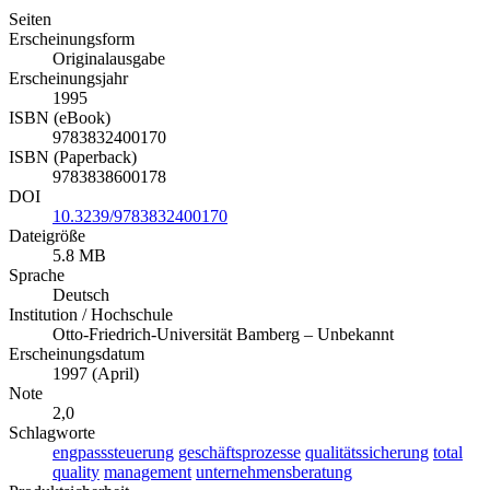
Seiten
Erscheinungsform
Originalausgabe
Erscheinungsjahr
1995
ISBN (eBook)
9783832400170
ISBN (Paperback)
9783838600178
DOI
10.3239/9783832400170
Dateigröße
5.8 MB
Sprache
Deutsch
Institution / Hochschule
Otto-Friedrich-Universität Bamberg – Unbekannt
Erscheinungsdatum
1997 (April)
Note
2,0
Schlagworte
engpasssteuerung
geschäftsprozesse
qualitätssicherung
total