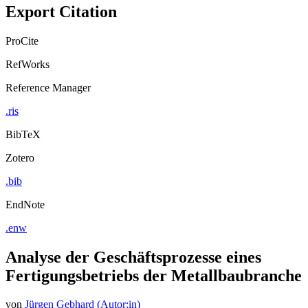
Export Citation
ProCite
RefWorks
Reference Manager
.ris
BibTeX
Zotero
.bib
EndNote
.enw
Analyse der Geschäftsprozesse eines
Fertigungsbetriebs der Metallbaubranche