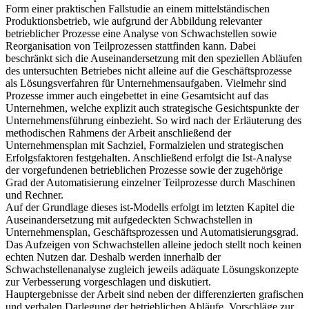
diesem Themenkomplex vor und veranschaulicht anschließend in
Form einer praktischen Fallstudie an einem mittelständischen
Produktionsbetrieb, wie aufgrund der Abbildung relevanter
betrieblicher Prozesse eine Analyse von Schwachstellen sowie
Reorganisation von Teilprozessen stattfinden kann. Dabei
beschränkt sich die Auseinandersetzung mit den speziellen Abläufen
des untersuchten Betriebes nicht alleine auf die Geschäftsprozesse
als Lösungsverfahren für Unternehmensaufgaben. Vielmehr sind
Prozesse immer auch eingebettet in eine Gesamtsicht auf das
Unternehmen, welche explizit auch strategische Gesichtspunkte der
Unternehmensführung einbezieht. So wird nach der Erläuterung des
methodischen Rahmens der Arbeit anschließend der
Unternehmensplan mit Sachziel, Formalzielen und strategischen
Erfolgsfaktoren festgehalten. Anschließend erfolgt die Ist-Analyse
der vorgefundenen betrieblichen Prozesse sowie der zugehörige
Grad der Automatisierung einzelner Teilprozesse durch Maschinen
und Rechner.
Auf der Grundlage dieses ist-Modells erfolgt im letzten Kapitel die
Auseinandersetzung mit aufgedeckten Schwachstellen in
Unternehmensplan, Geschäftsprozessen und Automatisierungsgrad.
Das Aufzeigen von Schwachstellen alleine jedoch stellt noch keinen
echten Nutzen dar. Deshalb werden innerhalb der
Schwachstellenanalyse zugleich jeweils adäquate Lösungskonzepte
zur Verbesserung vorgeschlagen und diskutiert.
Hauptergebnisse der Arbeit sind neben der differenzierten grafischen