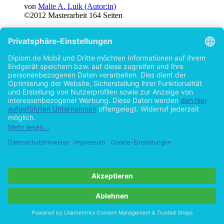
von
Malte A. Luik (Autor:in)
©2012
Masterarbeit
164 Seiten
Hilfe/FAQ
Impressum
Datenschutz
AGB
Vertrag widerrufen
Zur Desktop-Version
Copyright ©Imprint in der Bedey & Thoms Media GmbH
powered
by
Open Publishing
Cookie-Einstellungen