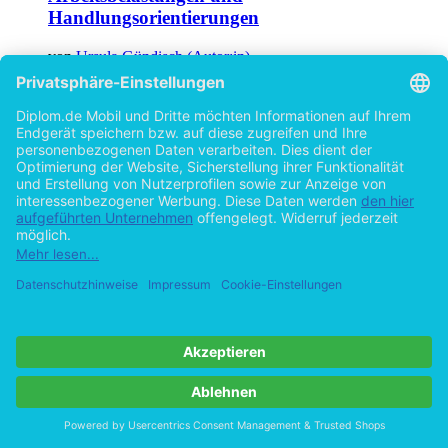
Arbeitsbelastungen und
Handlungsorientierungen
von
Ursula Gündisch (Autor:in)
©2012
Diplomarbeit
83 Seiten
Hilfe/FAQ
Impressum
Datenschutz
AGB
Vertrag widerrufen
Zur Desktop-Version
Copyright ©Imprint in der Bedey & Thoms Media GmbH
powered
by
Open Publishing
Cookie-Einstellungen