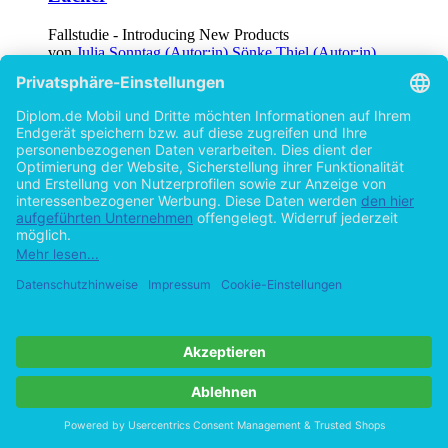
Fallstudie - Introducing New Products
von
Julia Sonntag (Autor:in)
Sönke Thiel (Autor:in)
Alexander Braun (Autor:in)
©2011
Studienarbeit
80 Seiten
Hilfe/FAQ
Impressum
Datenschutz
AGB
Vertrag widerrufen
Zur Desktop-Version
Copyright ©Imprint in der Bedey & Thoms Media GmbH
powered
by
Open Publishing
Cookie-Einstellungen