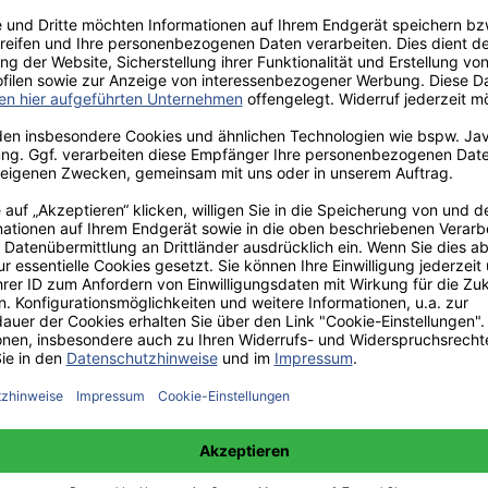
aden!
norar - bis zu 40%.
 hochwertiges Fachbuch in unserem renommierten Buchverlag.
t und machen Sie sich bekannt.
 unter +49(0)176-85996762 erreichbar.
 amazon erhältlich.