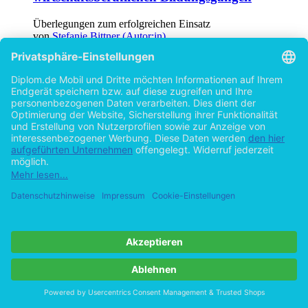
Überlegungen zum erfolgreichen Einsatz
von
Stefanie Bittner (Autor:in)
©2010
Diplomarbeit
116 Seiten
Hilfe/FAQ
Impressum
Datenschutz
AGB
Vertrag widerrufen
Zur Desktop-Version
Copyright ©Imprint in der Bedey & Thoms Media GmbH
powered
by
Open Publishing
Cookie-Einstellungen