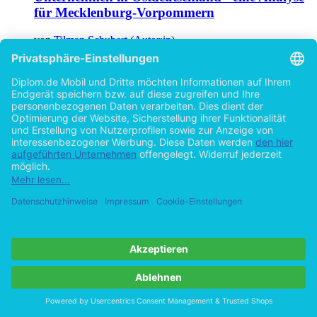
für Mecklenburg-Vorpommern
von
Tilman Schubert (Autor:in)
©2009
Diplomarbeit
67 Seiten
Hilfe/FAQ
Impressum
Datenschutz
AGB
Vertrag widerrufen
Zur Desktop-Version
Copyright ©Imprint in der Bedey & Thoms Media GmbH
powered
by
Open Publishing
Cookie-Einstellungen