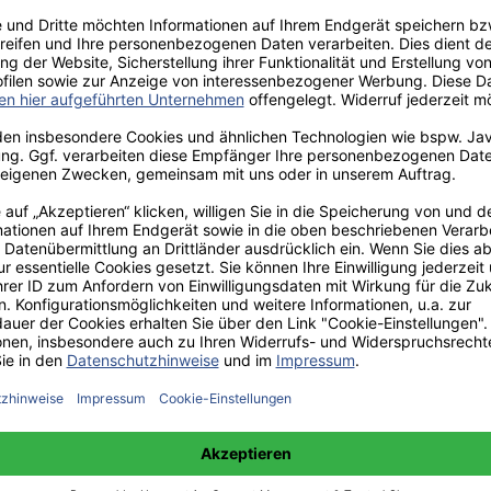
aden!
norar - bis zu 40%.
 hochwertiges Fachbuch in unserem renommierten Buchverlag.
t und machen Sie sich bekannt.
 unter +49(0)176-85996762 erreichbar.
 amazon erhältlich.