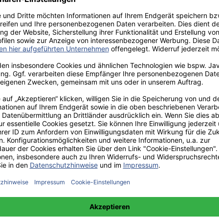
aden!
norar - bis zu 40%.
 hochwertiges Fachbuch in unserem renommierten Buchverlag.
t und machen Sie sich bekannt.
 unter +49(0)176-85996762 erreichbar.
 amazon erhältlich.