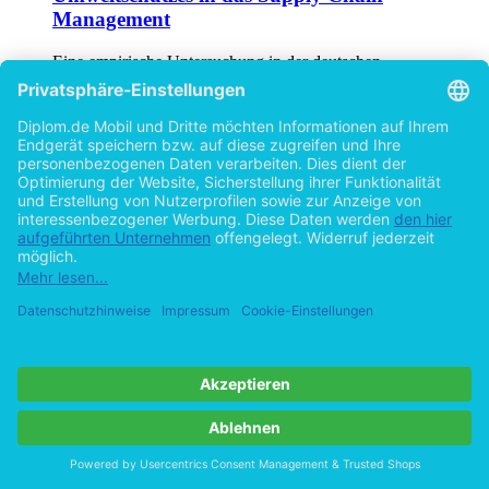
Management
Eine empirische Untersuchung in der deutschen
Automobilzulieferindustrie
von
Christian Biewald (Autor:in)
©2010
Diplomarbeit
127 Seiten
Hilfe/FAQ
Impressum
Datenschutz
AGB
Vertrag widerrufen
Zur Desktop-Version
Copyright ©Imprint in der Bedey & Thoms Media GmbH
powered
by
Open Publishing
Cookie-Einstellungen