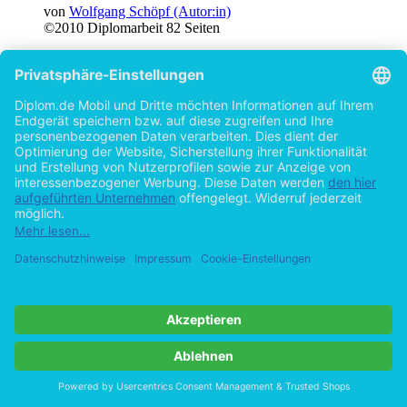
von
Wolfgang Schöpf (Autor:in)
©2010
Diplomarbeit
82 Seiten
Hilfe/FAQ
Impressum
Datenschutz
AGB
Vertrag widerrufen
Zur Desktop-Version
Copyright ©Imprint in der Bedey & Thoms Media GmbH
powered
by
Open Publishing
Cookie-Einstellungen