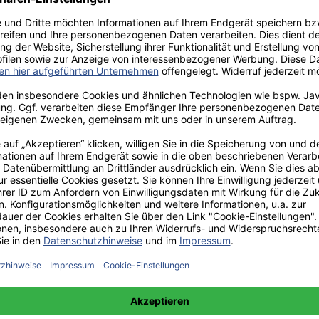
aden!
norar - bis zu 40%.
 hochwertiges Fachbuch in unserem renommierten Buchverlag.
t und machen Sie sich bekannt.
 unter +49(0)176-85996762 erreichbar.
 amazon erhältlich.