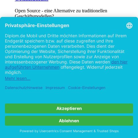
Open Source - eine Alternative zu traditionellen
Geschäftsmodellen?
von
René Lehnert (Autor:in)
©2009
Diplomarbeit
106 Seiten
Hilfe/FAQ
Impressum
Datenschutz
AGB
Vertrag widerrufen
Zur Desktop-Version
Copyright ©Imprint in der Bedey & Thoms Media GmbH
powered
by
Open Publishing
Cookie-Einstellungen