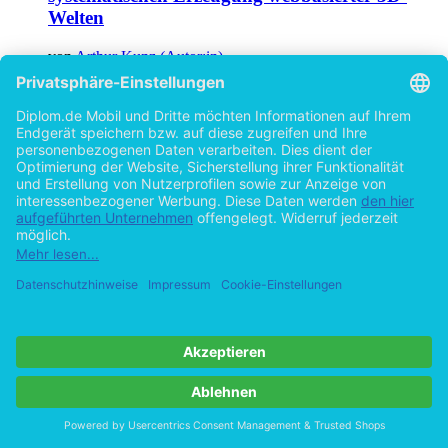
Welten
von
Arthur Kunz (Autor:in)
©2009
Diplomarbeit
159 Seiten
Hilfe/FAQ
Impressum
Datenschutz
AGB
Vertrag widerrufen
Zur Desktop-Version
Copyright ©Imprint in der Bedey & Thoms Media GmbH
powered
by
Open Publishing
Cookie-Einstellungen