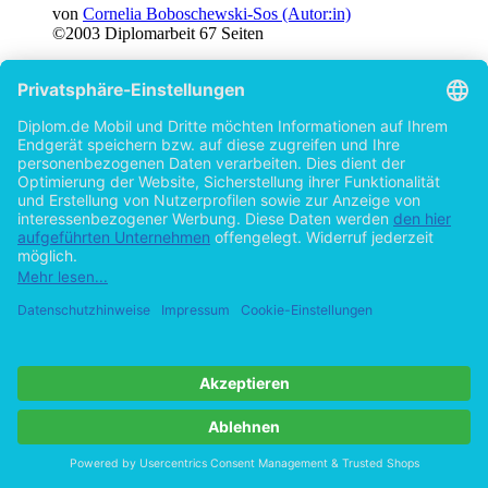
von
Cornelia Boboschewski-Sos (Autor:in)
©2003
Diplomarbeit
67 Seiten
Hilfe/FAQ
Impressum
Datenschutz
AGB
Vertrag widerrufen
Zur Desktop-Version
Copyright ©Imprint in der Bedey & Thoms Media GmbH
powered
by
Open Publishing
Cookie-Einstellungen