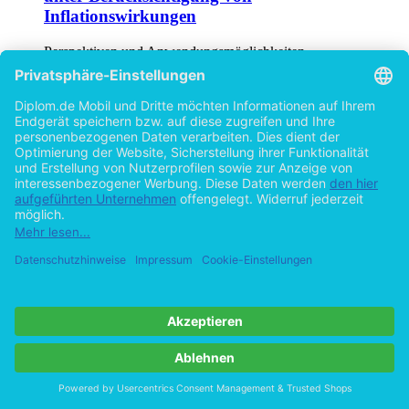
Inflationswirkungen
Perspektiven und Anwendungsmöglichkeiten
inflationsgekoppelter Finanzinstrumente
von
André Marcel Doerk (Autor:in)
©2008
Diplomarbeit
101 Seiten
Hilfe/FAQ
Impressum
Datenschutz
AGB
Vertrag widerrufen
Zur Desktop-Version
Copyright ©Imprint in der Bedey & Thoms Media GmbH
powered
by
Open Publishing
Cookie-Einstellungen