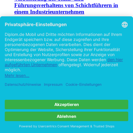
Führungsverhaltens von Schichtführern in
einem Industrieunternehmen
von
Kirsten Pemöller (Autor:in)
©2008
Diplomarbeit
127 Seiten
Hilfe/FAQ
Impressum
Datenschutz
AGB
Vertrag widerrufen
Zur Desktop-Version
Copyright ©Imprint in der Bedey & Thoms Media GmbH
powered
by
Open Publishing
Cookie-Einstellungen