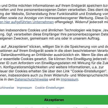
aden!
norar - bis zu 40%.
 hochwertiges Fachbuch in unserem renommierten Buchverlag.
t und machen Sie sich bekannt.
 unter +49(0)176-85996762 erreichbar.
 amazon erhältlich.