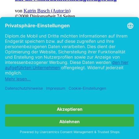
von
Katrin Busch (Autor:in)
©2008
Diplomarbeit
74 Seiten
Hilfe/FAQ
Impressum
Datenschutz
AGB
Vertrag widerrufen
Zur Desktop-Version
Copyright ©Imprint in der Bedey & Thoms Media GmbH
powered
by
Open Publishing
Cookie-Einstellungen