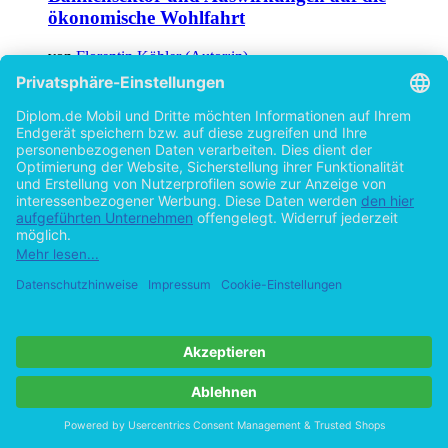
ökonomische Wohlfahrt
von
Florentin Köhler (Autor:in)
©2008
Diplomarbeit
148 Seiten
Hilfe/FAQ
Impressum
Datenschutz
AGB
Vertrag widerrufen
Zur Desktop-Version
Copyright ©Imprint in der Bedey & Thoms Media GmbH
powered
by
Open Publishing
Cookie-Einstellungen