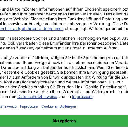
aden!
norar - bis zu 40%.
 hochwertiges Fachbuch in unserem renommierten Buchverlag.
t und machen Sie sich bekannt.
 unter +49(0)176-85996762 erreichbar.
 amazon erhältlich.