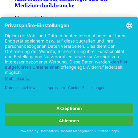
Ambulatoren für Radiologie und der
Medizintechnikbranche
Chance oder Risiko?
von
Martin Kohoutek (Autor:in)
©2007
Masterarbeit
119 Seiten
Hilfe/FAQ
Impressum
Datenschutz
AGB
Vertrag widerrufen
Zur Desktop-Version
Copyright ©Imprint in der Bedey & Thoms Media GmbH
powered
by
Open Publishing
Cookie-Einstellungen