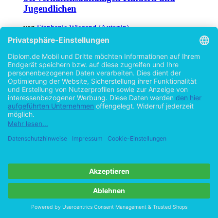
Jugendlichen
von
Stephanie Wiegand (Autor:in)
©2007
Examensarbeit
127 Seiten
Hilfe/FAQ
Impressum
Datenschutz
AGB
Vertrag widerrufen
Zur Desktop-Version
Copyright ©Imprint in der Bedey & Thoms Media GmbH
powered
by
Open Publishing
Cookie-Einstellungen