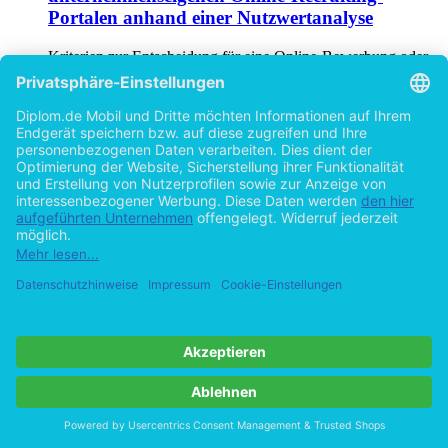
Portalen anhand einer Nutzwertanalyse
Kriterien zur Entscheidung für eine Online-Bewerbung oder
für eine Bewerbung in Papierform aus Sicht der Bewerber
von
Frank Martin (Autor:in)
©2006
Diplomarbeit
108 Seiten
Hilfe/FAQ
Impressum
Datenschutz
AGB
Vertrag widerrufen
Zur Desktop-Version
Copyright ©Imprint in der Bedey & Thoms Media GmbH
powered
by
Open Publishing
Cookie-Einstellungen