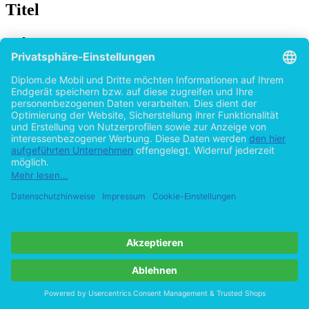
Titel
Determinanten der Weiterbildungsbereitschaft
von Krankenpflegern
von
Martin Brunnhuber (Autor:in)
©2006
Diplomarbeit
101 Seiten
Hilfe/FAQ
Impressum
Datenschutz
AGB
Vertrag widerrufen
Zur Desktop-Version
Copyright ©Imprint in der Bedey & Thoms Media GmbH
powered
by
Open Publishing
Cookie-Einstellungen