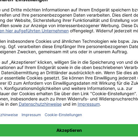
aden!
norar - bis zu 40%.
 hochwertiges Fachbuch in unserem renommierten Buchverlag.
t und machen Sie sich bekannt.
 unter +49(0)176-85996762 erreichbar.
 amazon erhältlich.