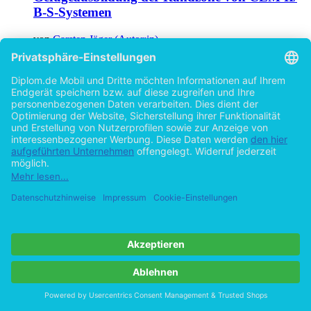
B-S-Systemen
von
Carsten Jäger (Autor:in)
©2004
Diplomarbeit
135 Seiten
Hilfe/FAQ
Impressum
Datenschutz
AGB
Vertrag widerrufen
Zur Desktop-Version
Copyright ©Imprint in der Bedey & Thoms Media GmbH
powered
by
Open Publishing
Cookie-Einstellungen