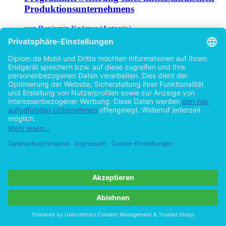
Produktionsunternehmens
von
Benjamin Knörzer (Autor:in)
©2004
Diplomarbeit
81 Seiten
Hilfe/FAQ
Impressum
Datenschutz
AGB
Vertrag widerrufen
Zur Desktop-Version
Copyright ©Imprint in der Bedey & Thoms Media GmbH
powered
by
Open Publishing
Cookie-Einstellungen