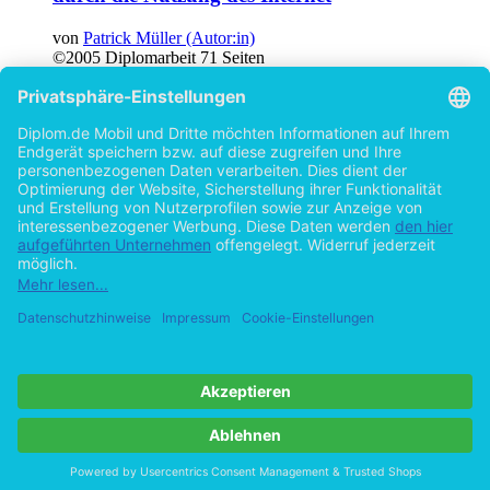
von
Patrick Müller (Autor:in)
©2005
Diplomarbeit
71 Seiten
Chinese Dual-Class Shares Listed in Hong
Kong and Mainland China
An Analysis of the Price Discount for H- versus A-Shares
von
Patrick Müller (Autor:in)
©2007
Masterarbeit
118 Seiten
Hilfe/FAQ
Impressum
Datenschutz
AGB
Vertrag widerrufen
Zur Desktop-Version
Copyright ©Imprint in der Bedey & Thoms Media GmbH
powered
by
Open Publishing
Cookie-Einstellungen