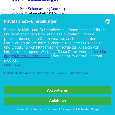
von
Peer Schumacher (Autor:in)
©2003
Diplomarbeit
104 Seiten
Hilfe/FAQ
Impressum
Datenschutz
AGB
Vertrag widerrufen
Zur Desktop-Version
Copyright ©Imprint in der Bedey & Thoms Media GmbH
powered
by
Open Publishing
Cookie-Einstellungen