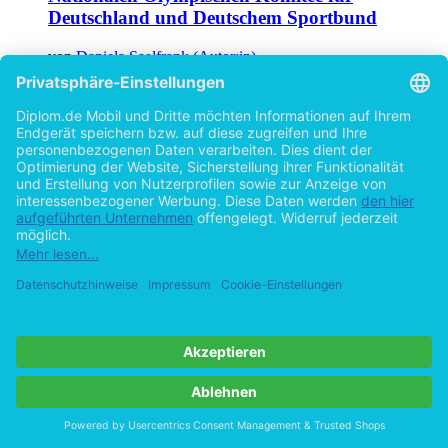
Deutschland und Deutschem Sportbund
von
Daniela Saalfrank (Autor:in)
©2005
Diplomarbeit
162 Seiten
Hilfe/FAQ
Impressum
Datenschutz
AGB
Vertrag widerrufen
Zur Desktop-Version
Copyright ©Imprint in der Bedey & Thoms Media GmbH
powered
by
Open Publishing
Cookie-Einstellungen