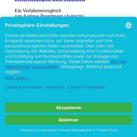
Ein Verfahrensvergleich
von
Andreas Brandmann (Autor:in)
©2005
Diplomarbeit
103 Seiten
Hilfe/FAQ
Impressum
Datenschutz
AGB
Vertrag widerrufen
Zur Desktop-Version
Copyright ©Imprint in der Bedey & Thoms Media GmbH
powered
by
Open Publishing
Cookie-Einstellungen