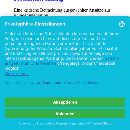
Eine kritische Betrachtung ausgewählter Ansätze zur
Kundenintegration
von
Johanna Hora (Autor:in)
©2005
Diplomarbeit
91 Seiten
Hilfe/FAQ
Impressum
Datenschutz
AGB
Vertrag widerrufen
Zur Desktop-Version
Copyright ©Imprint in der Bedey & Thoms Media GmbH
powered
by
Open Publishing
Cookie-Einstellungen