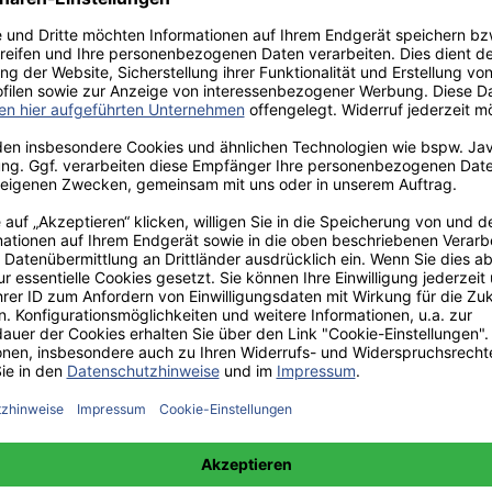
aden!
norar - bis zu 40%.
 hochwertiges Fachbuch in unserem renommierten Buchverlag.
t und machen Sie sich bekannt.
 unter +49(0)176-85996762 erreichbar.
 amazon erhältlich.