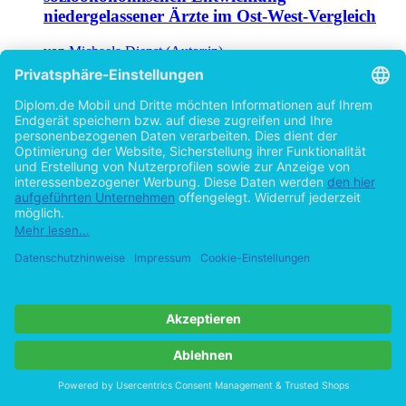
niedergelassener Ärzte im Ost-West-Vergleich
von
Michaela Dienst (Autor:in)
©2005
Diplomarbeit
83 Seiten
Hilfe/FAQ
Impressum
Datenschutz
AGB
Vertrag widerrufen
Zur Desktop-Version
Copyright ©Imprint in der Bedey & Thoms Media GmbH
powered
by
Open Publishing
Cookie-Einstellungen