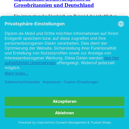
Grossbritannien und Deutschland
Ein internationaler Vergleich am Beispiel der inhaltlichen
Struktur und Ansprechhaltung von "The Sun" und "Bild"
von
Susanne Höke (Autor:in)
©2004
Diplomarbeit
438 Seiten
Hilfe/FAQ
Impressum
Datenschutz
AGB
Vertrag widerrufen
Zur Desktop-Version
Copyright ©Imprint in der Bedey & Thoms Media GmbH
powered
by
Open Publishing
Cookie-Einstellungen