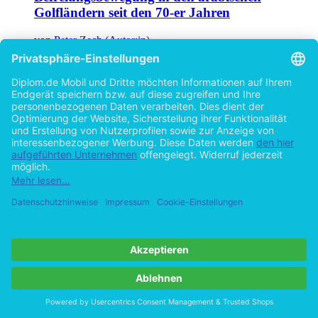
Golfländern seit den 70-er Jahren
von
Peter Zech (Autor:in)
©1986
Diplomarbeit
87 Seiten
Hilfe/FAQ
Impressum
Datenschutz
AGB
Vertrag widerrufen
Zur Desktop-Version
Copyright ©Imprint in der Bedey & Thoms Media GmbH
powered
by
Open Publishing
Cookie-Einstellungen