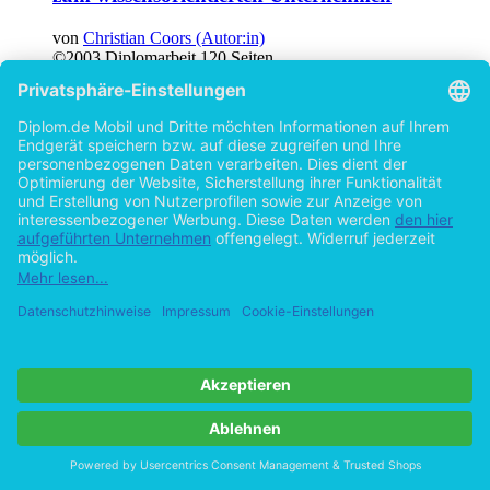
von
Christian Coors (Autor:in)
©2003
Diplomarbeit
120 Seiten
Hilfe/FAQ
Impressum
Datenschutz
AGB
Vertrag widerrufen
Zur Desktop-Version
Copyright ©Imprint in der Bedey & Thoms Media GmbH
powered
by
Open Publishing
Cookie-Einstellungen