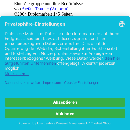
Eine Zielgruppe und ihre Bedürfnisse
von
Stefan Trattner (Autor:in)
©2004
Diplomarbeit
145 Seiten
Hilfe/FAQ
Impressum
Datenschutz
AGB
Vertrag widerrufen
Zur Desktop-Version
Copyright ©Imprint in der Bedey & Thoms Media GmbH
powered
by
Open Publishing
Cookie-Einstellungen