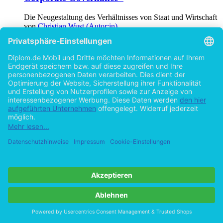
Die Neugestaltung des Verhältnisses von Staat und Wirtschaft
von
Christian Wust (Autor:in)
©2003
Diplomarbeit
114 Seiten
Hilfe/FAQ
Impressum
Datenschutz
AGB
Vertrag widerrufen
Zur Desktop-Version
Copyright ©Imprint in der Bedey & Thoms Media GmbH
powered
by
Open Publishing
Cookie-Einstellungen