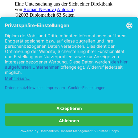
Eine Untersuchung aus der Sicht einer Direktbank
von
Roman Nesnov (Autor:in)
©2003
Diplomarbeit
63 Seiten
Hilfe/FAQ
Impressum
Datenschutz
AGB
Vertrag widerrufen
Zur Desktop-Version
Copyright ©Imprint in der Bedey & Thoms Media GmbH
powered
by
Open Publishing
Cookie-Einstellungen