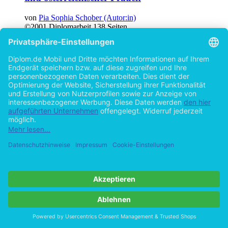
von
Pia Sophia Schober (Autor:in)
©2001
Diplomarbeit
138 Seiten
Hilfe/FAQ
Impressum
Datenschutz
AGB
Vertrag widerrufen
Zur Desktop-Version
Copyright ©Imprint in der Bedey & Thoms Media GmbH
powered
by
Open Publishing
Cookie-Einstellungen