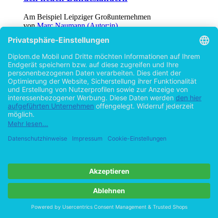
Am Beispiel Leipziger Großunternehmen
von
Marc Naumann (Autor:in)
©2003
Magisterarbeit
224 Seiten
Hilfe/FAQ
Impressum
Datenschutz
AGB
Vertrag widerrufen
Zur Desktop-Version
Copyright ©Imprint in der Bedey & Thoms Media GmbH
powered
by
Open Publishing
Cookie-Einstellungen