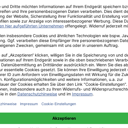
aden!
norar - bis zu 40%.
 hochwertiges Fachbuch in unserem renommierten Buchverlag.
t und machen Sie sich bekannt.
 unter +49(0)176-85996762 erreichbar.
 amazon erhältlich.